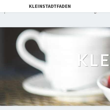
Deprecated: Die Funktion WP_Dependencies->add_data() wu
KLEINSTADTFADEN
Explorer werden von allen unterstützten Browsern ignorie
KL