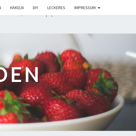
0
veraltet ist
! Conditional Comments für den Internet
N
HÄKELN
DIY
LECKERES
IMPRESSUM
includes/functions.php on line 6131
DEN