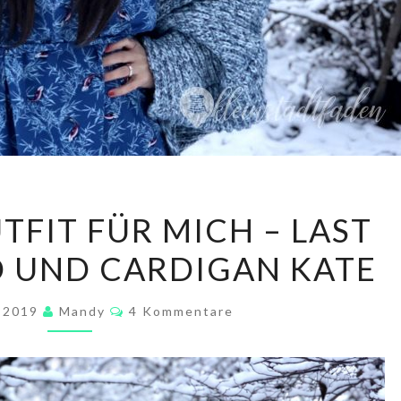
EIN
TFIT FÜR MICH – LAST
NEUES
D UND CARDIGAN KATE
OUTFIT
FÜR
Kommentare
MICH
r 2019
Mandy
4 Kommentare
–
LAST
MINUTE