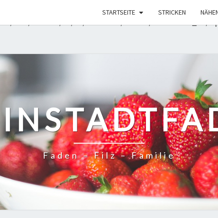
rde mit einem Argument aufgerufen, das seit Version 6.9.
STARTSEITE
STRICKEN
NÄHE
rt. in /mnt/web608/b0/19/51582419/htdocs/WordPress_01/wp-
EINSTADTFA
Faden – Filz – Familie