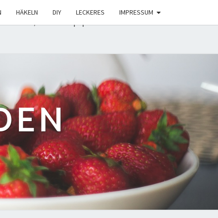
0
veraltet ist
! Conditional Comments für den Internet
N
HÄKELN
DIY
LECKERES
IMPRESSUM
includes/functions.php on line 6131
DEN