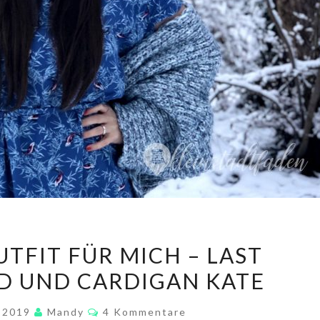
EIN
UTFIT FÜR MICH – LAST
NEUES
D UND CARDIGAN KATE
OUTFIT
FÜR
Kommentare
r 2019
Mandy
4 Kommentare