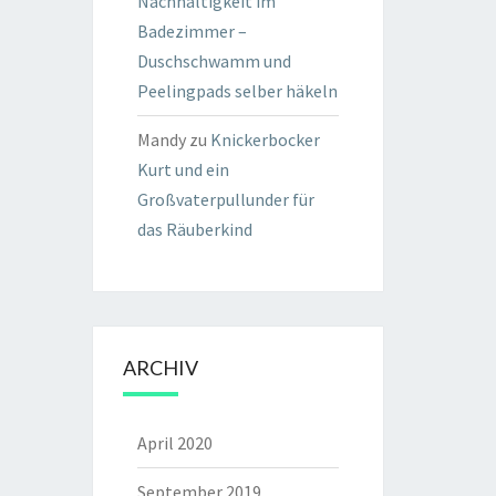
Nachhaltigkeit im
Badezimmer –
Duschschwamm und
Peelingpads selber häkeln
Mandy
zu
Knickerbocker
Kurt und ein
Großvaterpullunder für
das Räuberkind
ARCHIV
April 2020
September 2019