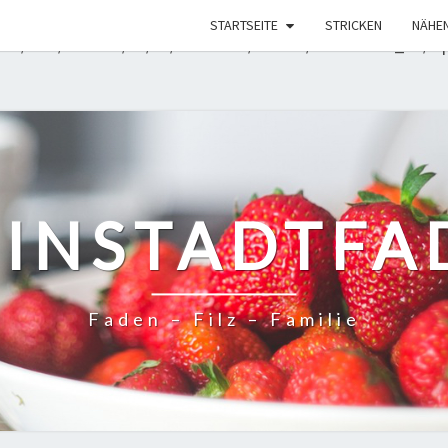
rde mit einem Argument aufgerufen, das seit Version 6.9.
STARTSEITE
STRICKEN
NÄHE
rt. in /mnt/web608/b0/19/51582419/htdocs/WordPress_01/wp-
EINSTADTFA
Faden – Filz – Familie