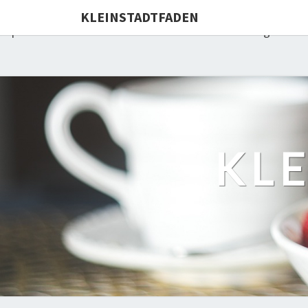
Deprecated: Die Funktion WP_Dependencies->add_data() wu
KLEINSTADTFADEN
Explorer werden von allen unterstützten Browsern ignorie
KL