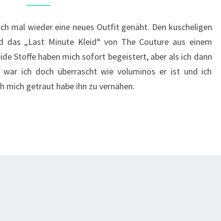
MICH
–
 auch mal wieder eine neues Outfit genäht. Den kuscheligen
LAST
nd das „Last Minute Kleid“ von The Couture aus einem
MINUTE
ide Stoffe haben mich sofort begeistert, aber als ich dann
KLEID
, war ich doch überrascht wie voluminös er ist und ich
UND
ch mich getraut habe ihn zu vernähen.
CARDIGAN
KATE