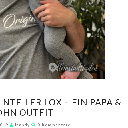
SHIRT
INTEILER LOX – EIN PAPA &
RIO
OHN OUTFIT
UND
EINTEILER
Kommentare
2019
Mandy
0 Kommentare