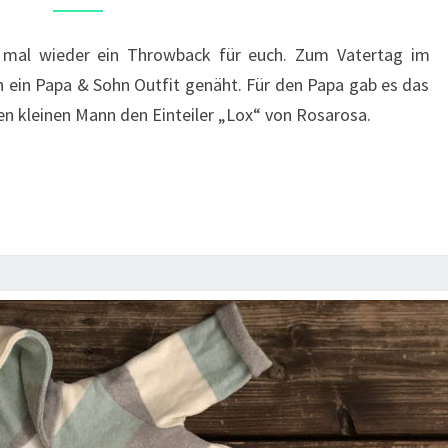
LOX
–
h mal wieder ein Throwback für euch. Zum Vatertag im
EIN
 ein Papa & Sohn Outfit genäht. Für den Papa gab es das
PAPA
den kleinen Mann den Einteiler „Lox“ von Rosarosa.
&
SOHN
OUTFIT