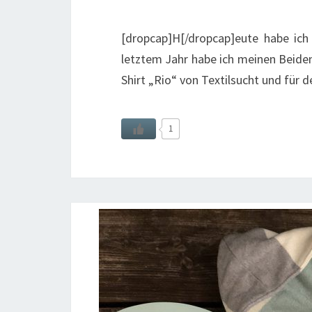
[dropcap]H[/dropcap]eute habe ic
letztem Jahr habe ich meinen Beiden
Shirt „Rio“ von Textilsucht und für 
1