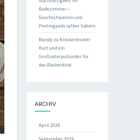
Nachhaltigkeit im
Badezimmer –
Duschschwamm und
Peelingpads selber häkeln
Mandy
zu
Knickerbocker
Kurt und ein
Großvaterpullunder für
das Räuberkind
ARCHIV
April 2020
September 2019