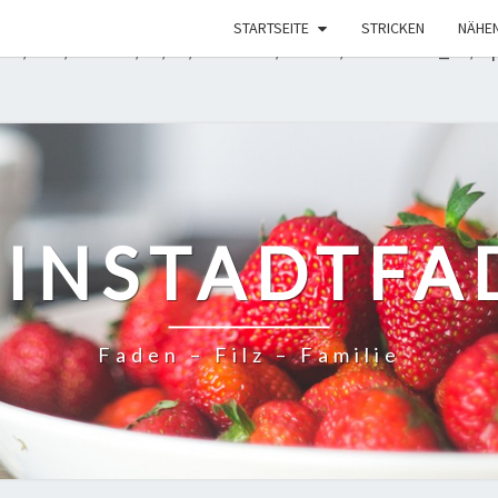
rde mit einem Argument aufgerufen, das seit Version 6.9.
STARTSEITE
STRICKEN
NÄHE
rt. in /mnt/web608/b0/19/51582419/htdocs/WordPress_01/wp-
EINSTADTFA
Faden – Filz – Familie