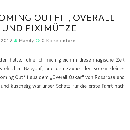
UNSER
MING OUTFIT, OVERALL
HOMECOMING
 UND PIXIMÜTZE
OUTFIT,
OVERALL
Kommentare
r 2019
Mandy
0 Kommentare
OSKAR
UND
en halte, fühle ich mich gleich in diese magische Zeit
PIXIMÜTZE
rstehlichen Babyduft und den Zauber den so ein kleines
coming Outfit aus dem „Overall Oskar“ von Rosarosa und
 und kuschelig war unser Schatz für die erste Fahrt nach