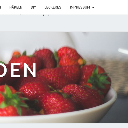
0
veraltet ist
! Conditional Comments für den Internet
N
HÄKELN
DIY
LECKERES
IMPRESSUM
includes/functions.php on line 6131
DEN