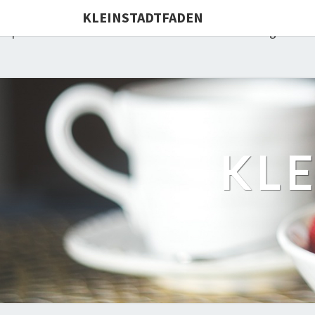
Deprecated: Die Funktion WP_Dependencies->add_data() wu
KLEINSTADTFADEN
Explorer werden von allen unterstützten Browsern ignorie
KL