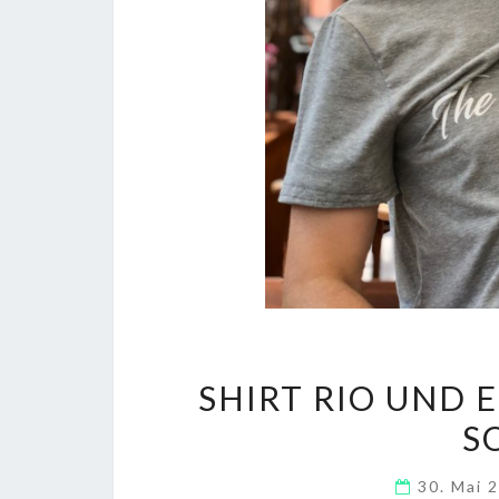
SHIRT RIO UND E
S
30. Mai 