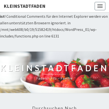
Deprecated: Die Funktion WP_Dependencies->add_data() wurde
KLEINSTADTFADEN
Togg
mit einem Argument aufgerufen, das seit Version 6.9.0
veraltet
navig
ist
! Conditional Comments für den Internet Explorer werden von
allen unterstützten Browsern ignoriert. in
/mnt/web608/b0/19/51582419/htdocs/WordPress_01/wp-
includes/functions.php on line 6131
KLEINSTADTFADEN
Faden – Filz – Familie
Durchsuchen Nach