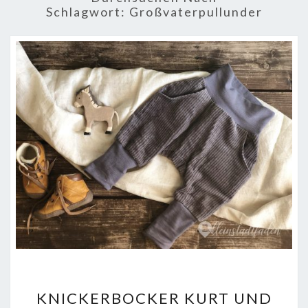
Schlagwort:
Großvaterpullunder
KNICKERBOCKER
KNICKERBOCKER KURT UND
KURT