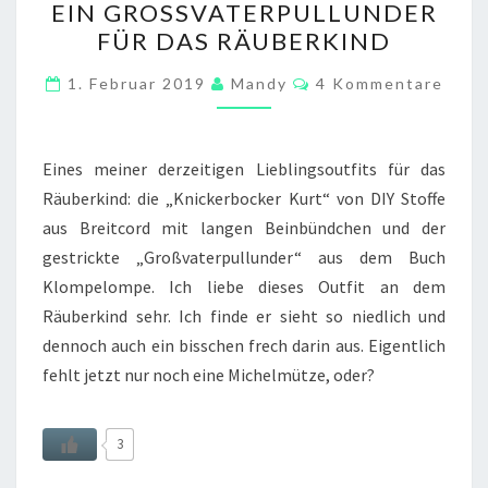
EIN GROSSVATERPULLUNDER F
UND
ÜR DAS RÄUBERKIND
EIN
GROSSVATERPULLUNDER F
Kommentare
1. Februar 2019
Mandy
4 Kommentare
ÜR D
AS R
ÄUBERKIND
Eines meiner derzeitigen Lieblingsoutfits für das
Räuberkind: die „Knickerbocker Kurt“ von DIY Stoffe
aus Breitcord mit langen Beinbündchen und der
gestrickte „Großvaterpullunder“ aus dem Buch
Klompelompe. Ich liebe dieses Outfit an dem
Räuberkind sehr. Ich finde er sieht so niedlich und
dennoch auch ein bisschen frech darin aus. Eigentlich
fehlt jetzt nur noch eine Michelmütze, oder?
3