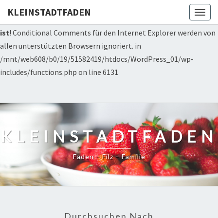
Deprecated: Die Funktion WP_Dependencies->add_data() wurde
KLEINSTADTFADEN
Togg
mit einem Argument aufgerufen, das seit Version 6.9.0
veraltet
navig
ist
! Conditional Comments für den Internet Explorer werden von
allen unterstützten Browsern ignoriert. in
/mnt/web608/b0/19/51582419/htdocs/WordPress_01/wp-
includes/functions.php on line 6131
KLEINSTADTFADEN
Faden – Filz – Familie
Durchsuchen Nach